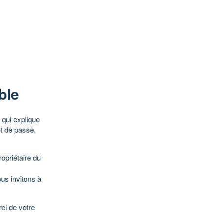
ble
qui explique
ot de passe,
opriétaire du
ous invitons à
ci de votre