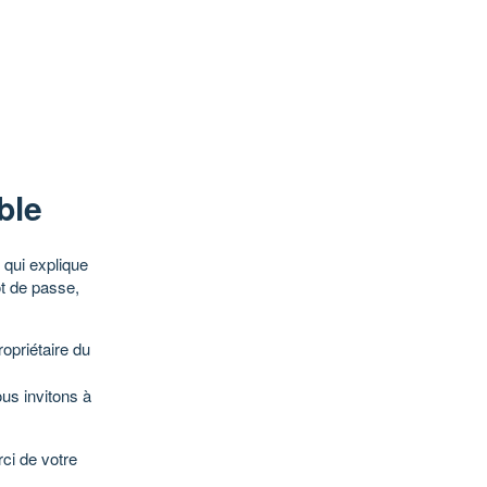
ble
qui explique
ot de passe,
opriétaire du
ous invitons à
ci de votre