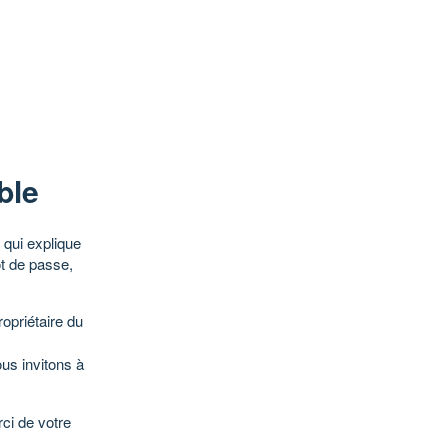
ble
qui explique
ot de passe,
opriétaire du
ous invitons à
ci de votre