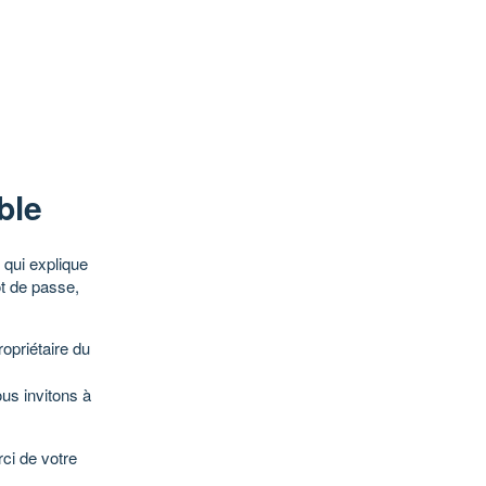
ble
qui explique
ot de passe,
opriétaire du
ous invitons à
ci de votre