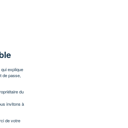
ble
qui explique
ot de passe,
opriétaire du
ous invitons à
ci de votre