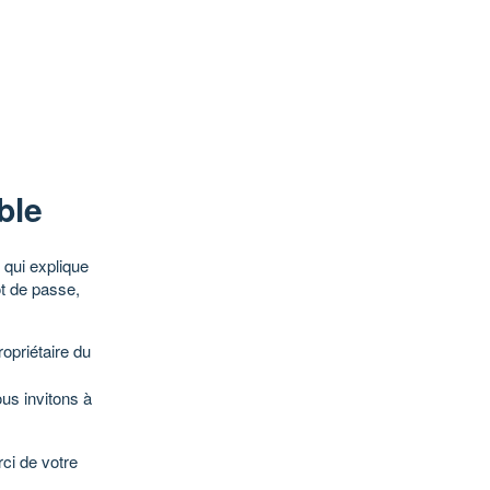
ble
qui explique
ot de passe,
opriétaire du
ous invitons à
ci de votre