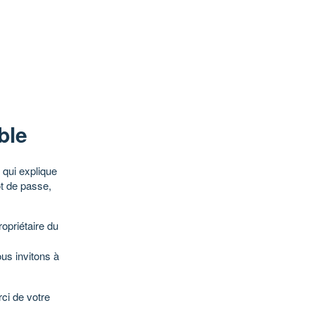
ble
qui explique
ot de passe,
opriétaire du
ous invitons à
ci de votre