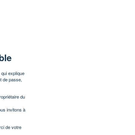
ble
qui explique
ot de passe,
opriétaire du
ous invitons à
ci de votre