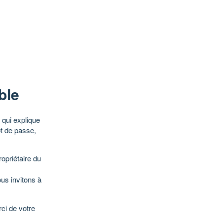
ble
qui explique
ot de passe,
opriétaire du
ous invitons à
ci de votre