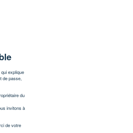
ble
qui explique
ot de passe,
opriétaire du
ous invitons à
ci de votre