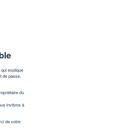
ble
qui explique
ot de passe,
opriétaire du
ous invitons à
ci de votre