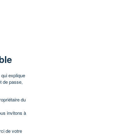
ble
qui explique
ot de passe,
opriétaire du
ous invitons à
ci de votre