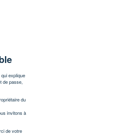
ble
qui explique
ot de passe,
opriétaire du
ous invitons à
ci de votre