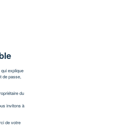
ble
qui explique
ot de passe,
opriétaire du
ous invitons à
ci de votre