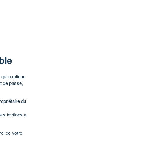
ble
qui explique
ot de passe,
opriétaire du
ous invitons à
ci de votre