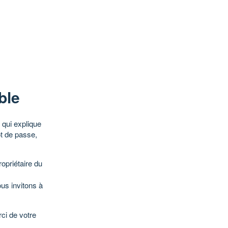
ble
qui explique
ot de passe,
opriétaire du
ous invitons à
ci de votre