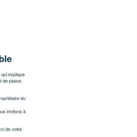
ble
qui explique
ot de passe,
opriétaire du
ous invitons à
ci de votre