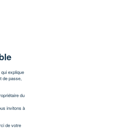
ble
qui explique
ot de passe,
opriétaire du
ous invitons à
ci de votre