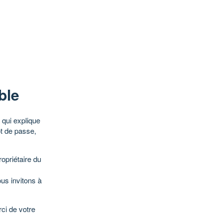
ble
qui explique
ot de passe,
opriétaire du
ous invitons à
ci de votre