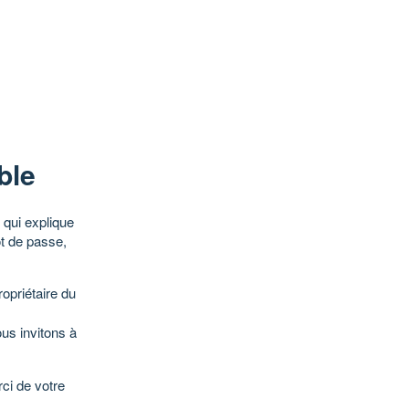
ble
qui explique
ot de passe,
opriétaire du
ous invitons à
ci de votre