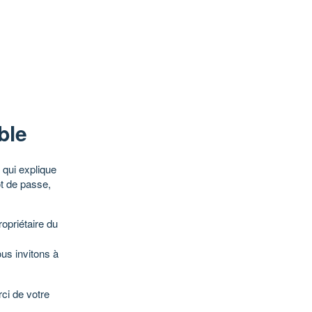
ble
qui explique
ot de passe,
opriétaire du
ous invitons à
ci de votre