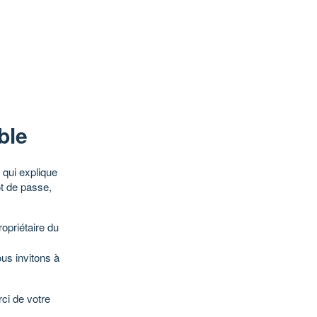
ble
qui explique
ot de passe,
opriétaire du
ous invitons à
ci de votre