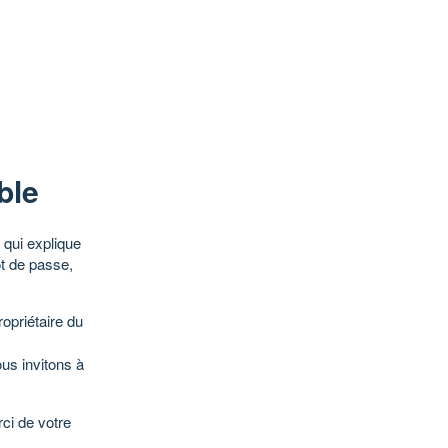
ble
qui explique
ot de passe,
opriétaire du
ous invitons à
ci de votre