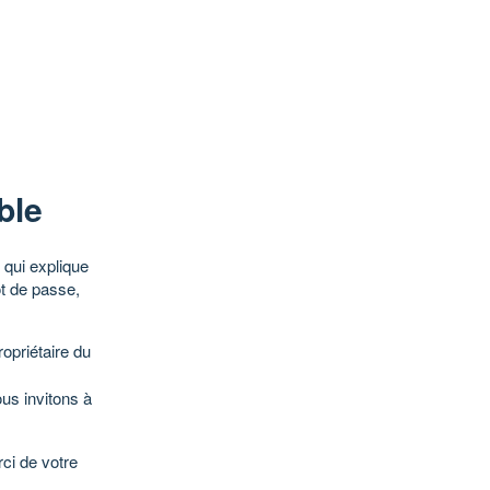
ble
qui explique
ot de passe,
opriétaire du
ous invitons à
ci de votre