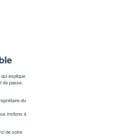
ble
qui explique
ot de passe,
opriétaire du
ous invitons à
ci de votre