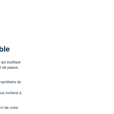
ble
qui explique
ot de passe,
opriétaire du
ous invitons à
ci de votre